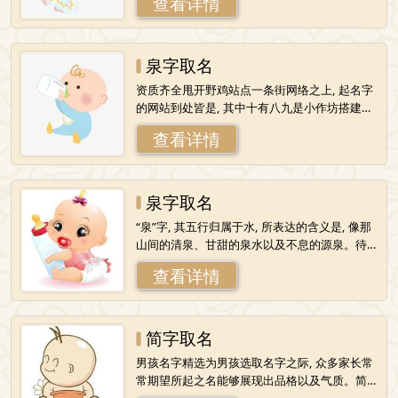
查看详情
整个人表现得迟缓, 然而内
泉字取名
资质齐全甩开野鸡站点一条街网络之上, 起名字
的网站到处皆是, 其中十有八九是小作坊搭建的
临时页面, 甚至连基础备案都未曾拥有。美名助
查看详情
运却并不一样, 前往工信部查
泉字取名
“泉”字, 其五行归属于水, 所表达的含义是, 像那
山间的清泉、甘甜的泉水以及不息的源泉。待
其用于名字之中, 传达出来的是, 如同清泉般清
查看详情
澈透明, 本心保持纯净
简字取名
男孩名字精选为男孩选取名字之际, 众多家长常
常期望所起之名能够展现出品格以及气质。简
姓自身具备简洁且大气的特质, 与寓意良好的字