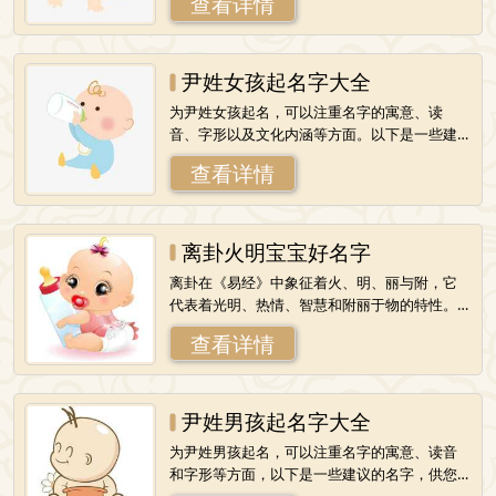
查看详情
高雅：“梓”在古代指一种高大的落叶
尹姓女孩起名字大全
为尹姓女孩起名，可以注重名字的寓意、读
音、字形以及文化内涵等方面。以下是一些建
议的尹姓女孩名字，供您参考：1.尹瑾瑜
查看详情
&nbsp; &nbsp;-寓意：瑾和瑜都是
离卦火明宝宝好名字
离卦在《易经》中象征着火、明、丽与附，它
代表着光明、热情、智慧和附丽于物的特性。
为宝宝取一个与离卦火明相契合的名字，可以
查看详情
寓意宝宝将来能够像火一样热情、光明，并且
尹姓男孩起名字大全
为尹姓男孩起名，可以注重名字的寓意、读音
和字形等方面，以下是一些建议的名字，供您
参考：1.尹明哲&nbsp; &nbsp;-寓意：“明”意