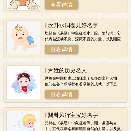
查看详情
指明亮、明智、睿智，寓
坎卦水润婴儿好名字
坎卦在《易经》中象征着水、险、陷与润，它
代表着流动不息、深藏不露的力量，以及顺应
变化、克服困难的智慧。为婴儿取一个与坎卦
查看详情
水润相契合的名字，可以寓意宝宝将来能够像
尹姓的历史名人
尹姓在中国历史上涌现出了众多杰出的人物，
他们在各个领域都有着卓越的成就。以下是一
些著名的尹姓历史名人：1.尹文：约公元前360
查看详情
年至公元前280年，战国时期齐国人
巽卦风行宝宝好名字
巽卦在《易经》中象征着风、顺、谦逊与自
由，它代表着柔和而顺应自然的力量，以及灵