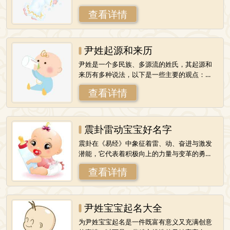
活变通、善于适应的智慧。为宝宝取一个与巽
查看详情
卦风行相契合的名字，可以寓意宝宝将来能够
像
尹姓起源和来历
尹姓是一个多民族、多源流的姓氏，其起源和
来历有多种说法，以下是一些主要的观点：
一、源于少昊氏，以邑为氏据《通志氏族略》
查看详情
等所载，少昊是远古时羲和部落的后裔，古代
东
震卦雷动宝宝好名字
震卦在《易经》中象征着雷、动、奋进与激发
潜能，它代表着积极向上的力量与变革的勇
气。为宝宝取一个与震卦雷动相契合的名字，
查看详情
可以寓意宝宝将来能够充满活力、勇往直前，
并
尹姓宝宝起名大全
为尹姓宝宝起名是一件既富有意义又充满创意