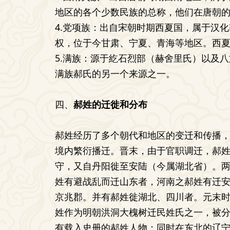
地区的各个少数民族的总称，他们在唐朝
4.党项族：出自宋朝时期西夏国，属于汉
权，位于今甘肃、宁夏、青海等地区。西
5.满族：源于紇石烈部（赫舍里氏）以及
满族郝氏的另一个来源之一。
四、
郝姓的迁徙和分布
郝姓经历了多个朝代和地区的变迁和传播
境内繁衍播迁。晋末，由于官职调迁，郝
守，又自丹阳徙至安陆（今属湖北省）。
姓有避战乱而迁山东者，河南之郝姓有迁
京兆郡。并有郝姓徙湖北、四川者。元末
姓作为明朝洪洞大槐树迁民姓氏之一，被
有载入史册的郝姓人物；同时在东北的辽