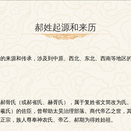
郝姓起源和来历
同的来源和传承，涉及到中原、西北、东北、西南等地区
称郝骨氏（或郝省氏、赫胥氏），属于复姓省文简改为氏
伏羲氏）的佐臣，曾帮助太昊治理部落。商代帝乙之世，
姓正宗，族人尊奉神农氏、帝乙、郝期为得姓始祖。