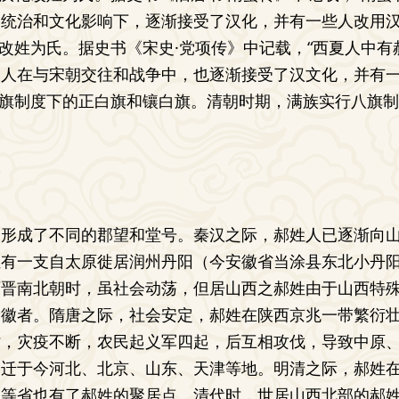
的统治和文化影响下，逐渐接受了汉化，并有一些人改用
化改姓为氏。据史书《宋史·党项传》中记载，“西夏人中有
夏人在与宋朝交往和战争中，也逐渐接受了汉文化，并有
八旗制度下的正白旗和镶白旗。清朝时期，满族实行八旗
，形成了不同的郡望和堂号。秦汉之际，郝姓人已逐渐向
姓有一支自太原徙居润州丹阳（今安徽省当涂县东北小丹
两晋南北朝时，虽社会动荡，但居山西之郝姓由于山西特
安徽者。隋唐之际，社会安定，郝姓在陕西京兆一带繁衍
时，灾疫不断，农民起义军四起，后互相攻伐，导致中原
分迁于今河北、北京、山东、天津等地。明清之际，郝姓
宁等省也有了郝姓的聚居点。清代时，世居山西北部的郝