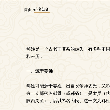
起名知识
首页>
郝姓是一个古老而复杂的姓氏，有多种不
和来历：
一、
源于姜姓
郝姓可能源于姜姓，出自炎帝神农氏，又
有一支部落叫郝骨（或郝省），是太昊（
陕西周至），后以邑名为氏。这一支为郝