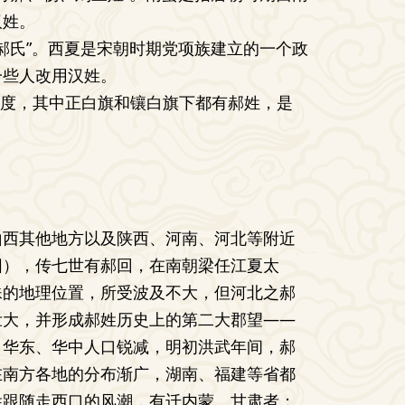
汉姓。
郝氏”。西夏是宋朝时期党项族建立的一个政
一些人改用汉姓。
制度，其中正白旗和镶白旗下都有郝姓，是
山西其他地方以及陕西、河南、河北等附近
阳），传七世有郝回，在南朝梁任江夏太
殊的地理位置，所受波及不大，但河北之郝
壮大，并形成郝姓历史上的第二大郡望——
、华东、华中人口锐减，明初洪武年间，郝
在南方各地的分布渐广，湖南、福建等省都
姓跟随走西口的风潮，有迁内蒙、甘肃者；