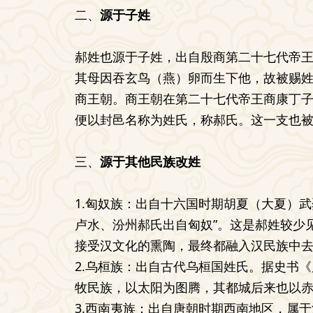
二、
源于子姓
郝姓也源于子姓，出自殷商第二十七代帝
其母因吞玄鸟（燕）卵而生下他，故被赐
商王朝。商王朝在第二十七代帝王商康丁
便以封邑名称为姓氏，称郝氏。这一支也
三、
源于其他民族改姓
1.匈奴族：出自十六国时期胡夏（大夏）
卢水、汾州郝氏出自匈奴”。这是郝姓较少
接受汉文化的熏陶，最终都融入汉民族中
2.乌桓族：出自古代乌桓国姓氏。据史书
牧民族，以太阳为图腾，其都城后来也以
3.西南夷族：出自唐朝时期西南地区，属