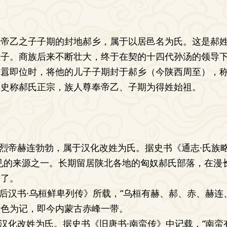
王帝乙之子子期的封地郝乡，属于以居邑名为氏。这是郝
姓子。商族后来不断壮大，终于在契的十四代孙汤的领导
子囂即位时，将他的儿子子期封于郝乡（今陕西周至），
被史称郝氏正宗，族人尊奉帝乙、子期为得姓始祖。
武烈帝赫连勃勃，属于汉化改姓为氏。据史书《通志·氏族
见的来源之一。长期留居陕北各地的匈奴郝氏部落，在漫
去了。
《后汉书·乌桓鲜卑列传》所载，“乌桓有赫、郝、赤、赫连
赤色为记，即今内蒙古赤峰一带。
于汉化改姓为氏。据史书《旧唐书·南蛮传》中记载，“南蛮