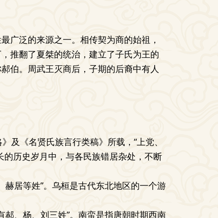
姓最广泛的来源之一。相传契为商的始祖，
下，推翻了夏桀的统治，建立了子氏为王的
称郝伯。周武王灭商后，子期的后裔中有人
略》及《名贤氏族言行类稿》所载，“上党、
长的历史岁月中，与各民族错居杂处，不断
、赫居等姓”。乌桓是古代东北地区的一个游
有郝、杨、刘三姓”。南蛮是指唐朝时期西南