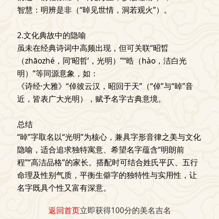
智慧：明辨是非（“晫见世情，洞若观火”）。
2.文化典故中的隐喻
虽未在经典诗词中高频出现，但可关联“昭晢
（zhāozhé，同‘昭哲’，光明）”“晧（hào，洁白光
明）”等同源意象，如：
《诗经·大雅》“倬彼云汉，昭回于天”（“倬”与“晫”音
近，皆表广大光明），赋予名字古典意境。
总结
“晫”字取名以“光明”为核心，兼具字形音律之美与文化
隐喻，适合追求独特寓意、希望名字蕴含“明朗前
程”“高洁品格”的家长。搭配时可结合姓氏平仄、五行
命理及性别气质，平衡生僻字的独特性与实用性，让
名字既具个性又富有深意。
返回首页
立即获得100分的美名吉名