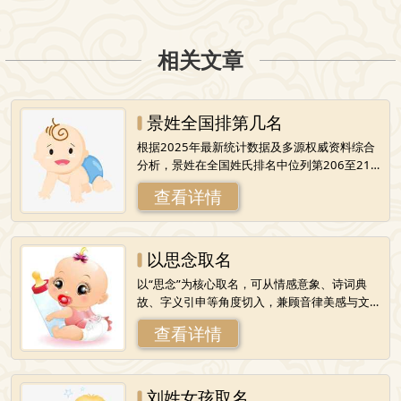
相关文章
景姓全国排第几名
根据2025年最新统计数据及多源权威资料综合
分析，景姓在全国姓氏排名中位列第206至215
位之间，具体排名因统计机构和年份略有差
查看详情
异：一、权威数据对比1.人口规模
以思念取名
以“思念”为核心取名，可从情感意象、诗词典
故、字义引申等角度切入，兼顾音律美感与文
化内涵。以下是分类整理的名字及寓意解析，
查看详情
适用于人名、宠物名或文艺创作命名：一、
刘姓女孩取名