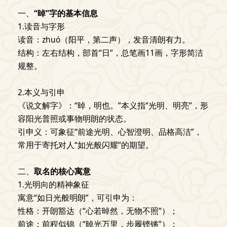
一、
“晫”字的基本信息
1.读音与字形
读音：zhuó（阳平，第二声），发音清朗有力。
结构：左右结构，部首“日”，总笔画11画，字形简洁
规整。
2.本义与引申
《说文解字》：“晫，明也。”本义指“光明、明亮”，形
容阳光普照或事物明朗的状态。
引申义：可象征“前途光明、心智澄明、品格高洁”，
常用于寄托对人“如光般闪耀”的期望。
二、
取名的核心寓意
1.光明向的精神象征
寓意“如日光般明朗”，可引申为：
性格：开朗豁达（“心若晫然，无物不照”）；
前途：前程似锦（“晫光万里，步履铿锵”）；