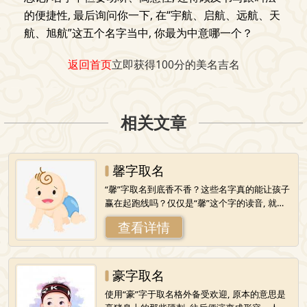
的便捷性, 最后询问你一下, 在“宇航、启航、远航、天
航、旭航”这五个名字当中, 你最为中意哪一个？
返回首页
立即获得100分的美名吉名
相关文章
馨字取名
“馨”字取名到底香不香？这些名字真的能让孩子
赢在起跑线吗？仅仅是“馨”这个字的读音, 就能
使人心头产生一种柔软的感觉。它原本的意思
查看详情
是香气能够传播到悠远的地方,
豪字取名
使用“豪”字于取名格外备受欢迎, 原本的意思是