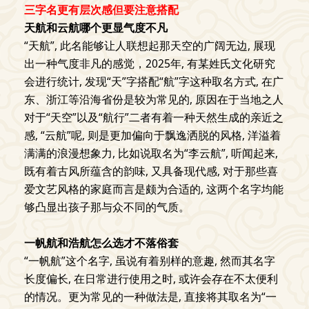
三字名更有层次感但要注意搭配
天航和云航哪个更显气度不凡
“天航”, 此名能够让人联想起那天空的广阔无边, 展现
出一种气度非凡的感觉，2025年, 有某姓氏文化研究
会进行统计, 发现“天”字搭配“航”字这种取名方式, 在广
东、浙江等沿海省份是较为常见的, 原因在于当地之人
对于“天空”以及“航行”二者有着一种天然生成的亲近之
感, “云航”呢, 则是更加偏向于飘逸洒脱的风格, 洋溢着
满满的浪漫想象力, 比如说取名为“李云航”, 听闻起来,
既有着古风所蕴含的韵味, 又具备现代感, 对于那些喜
爱文艺风格的家庭而言是颇为合适的, 这两个名字均能
够凸显出孩子那与众不同的气质。
一帆航和浩航怎么选才不落俗套
“一帆航”这个名字, 虽说有着别样的意趣, 然而其名字
长度偏长, 在日常进行使用之时, 或许会存在不太便利
的情况。更为常见的一种做法是, 直接将其取名为“一