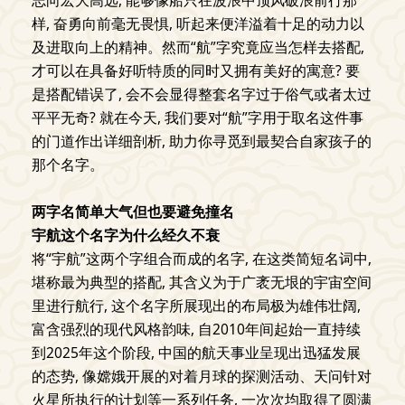
志向宏大高远, 能够像船只在波浪中顶风破浪前行那
样, 奋勇向前毫无畏惧, 听起来便洋溢着十足的动力以
及进取向上的精神。然而“航”字究竟应当怎样去搭配,
才可以在具备好听特质的同时又拥有美好的寓意? 要
是搭配错误了, 会不会显得整套名字过于俗气或者太过
平平无奇? 就在今天, 我们要对“航”字用于取名这件事
的门道作出详细剖析, 助力你寻觅到最契合自家孩子的
那个名字。
两字名简单大气但也要避免撞名
宇航这个名字为什么经久不衰
将“宇航”这两个字组合而成的名字, 在这类简短名词中,
堪称最为典型的搭配, 其含义为于广袤无垠的宇宙空间
里进行航行, 这个名字所展现出的布局极为雄伟壮阔,
富含强烈的现代风格韵味, 自2010年间起始一直持续
到2025年这个阶段, 中国的航天事业呈现出迅猛发展
的态势, 像嫦娥开展的对着月球的探测活动、天问针对
火星所执行的计划等一系列任务, 一次次均取得了圆满