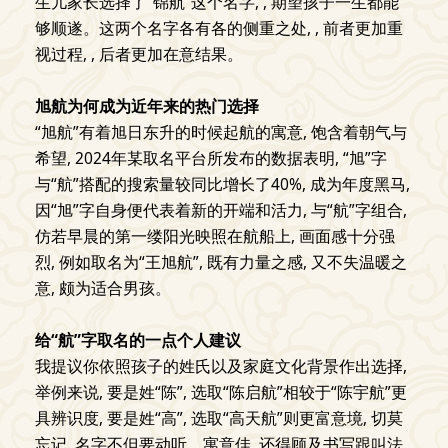
生儿家长选择了“锦航”这个名字, , 期望孩子一生都能
够顺遂。这两个名字各有各的侧重之处, , 前者更加重
视过程, , 后者更加在意结果。
旭航为何成为近年来的热门选择
“旭航”有着旭日东升的时候起航的寓意, 饱含着朝气与
希望, 2024年某取名平台所发布的数据表明, “旭”字
与“航”搭配的搜索量较同比增长了40%, 成为年度黑马,
因“旭”字自身便代表着新的开端和活力, 与“航”字组合,
仿若早晨的第一缕阳光映照在航船上, 画面感十分强
烈, 例如取名为“王旭航”, 既有力量之感, 又不失温暖之
意, 颇为适合男孩。
给“航”字取名的一点个人建议
我提议你依照孩子的姓氏以及家庭文化背景作出选择,
举例来说, 要是姓“陈”, 选取“陈启航”相较于“陈宇航”更
具辨识度, 要是姓“高”, 选取“高天航”则更富意境, 切莫
忘记, 名字不但要动听、寓意佳, 还得顾及书写跟叫法