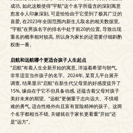
成功, 如此这般使得“宇航”这个名字所蕴含的深刻寓意
愈发令人印象深刻, 可是恰恰由于它受到了极其广泛的
喜爱, 在2023年全国范围内新生儿取名的相关数据里,
“宇航”在男孩名字的排名中处于前20的位置, 导致出现
重名的概率相对较高, 所以身为家长的还需要仔细斟酌
权衡一番。
启航和远航哪个更适合孩子人生起点
“启航”有着人生全新开始的寓意, 洋溢着希望与朝气,
非常适宜当作孩子的名字。2024年, 某育儿平台展开
调查, 结果显示“启航”在新生代父母里的好感度提升了
15%, 缘由在于它不但具备动感, 还蕴含着父母对孩子
美好未来的期望。“远航”更侧重于志向远大、不惧艰
难的勇气, 适合性格外向且富有冒险精神的孩子。这两
个名字都相当不错, 关键就在于家长更看重“开始”还
是“远方”。