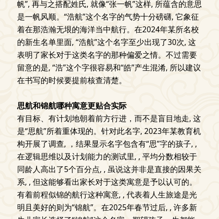
帆”, 再与之搭配姓氏, 就像“张一帆”这样, 所蕴含的意思
是一帆风顺。“浩航”这个名字的气势十分磅礴, 它象征
着在那浩瀚无垠的海洋当中航行。在2024年某所名校
的新生名单里面, “浩航”这个名字至少出现了30次, 这
表明了家长对于这类名字的那种偏爱之情。不过需要
留意的是, “浩”这个字很容易和“皓”产生混淆, 所以建议
在书写的时候要提前核查清楚。
思航和锦航哪种寓意更贴合实际
有目标、有计划地朝着前方行进，而不是盲目地走, 这
是“思航”所着重体现的。针对此名字, 2023年某教育机
构开展了调查, ，结果显示名字包含有“思”字的孩子, ,
在逻辑思维以及计划能力的测试里, , 平均分数相较于
同龄人高出了5个百分点, , 虽说这并非是直接的因果关
系, , 但这能够看出家长对于这类寓意是予以认可的。
有着前程似锦的航行这种寓意, , 代表着人生旅途是光
明且美好的则为“锦航”。在2025年春节过后, , 许多新