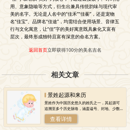
用、意象隐喻等方式，衍生出兼具传统韵味与现代审
美的名字。无论是人名中的“佳禾”“佳蘅”，还是宠物
名“佳宝”、品牌名“佳途”，均需结合使用场景、音律五
行与文化寓意，让“佳”字的美好寓意既具象化又富有
层次，最终形成独特且富有深意的命名方案。
返回首页
立即获得100分的美名吉名
相关文章
景姓起源和来历
景姓作为中国历史悠久的姓氏之一，其起源可
追溯至多个历史脉络，涵盖谥号、封地、少数
民族汉化等多元源头。以下从不同角度梳理其
查看详情
起源与来历：一、以谥号为姓：楚国王室后裔