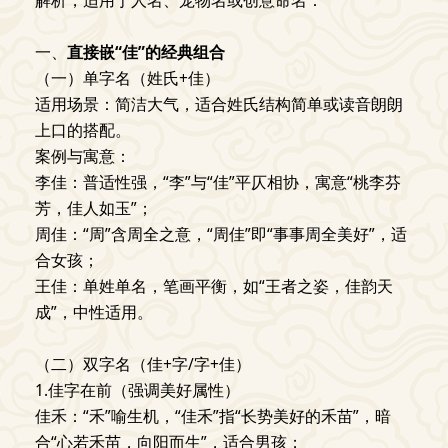
解析，适用于人名、宠物名或创意命名：
一、
直接嵌“佳”的经典组合
（一）单字名（姓氏+佳）
适用场景：简洁大气，适合姓氏结构简单或读音朗朗
上口的搭配。
案例与寓意：
李佳：普适性强，“李”与“佳”平仄相协，寓意“桃李芬
芳，佳人如玉”；
周佳：“周”含周全之意，“周佳”即“事事周全美好”，适
合女孩；
王佳：单姓单名，笔画平衡，如“王者之姿，佳韵天
成”，中性适用。
（二）双字名（佳+字/字+佳）
1.佳字在前（强调美好属性）
佳禾：“禾”喻生机，“佳禾”指“长势美好的禾苗”，暗
合“心若禾苗，向阳而生”，适合男孩；