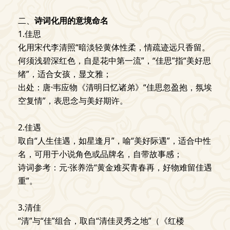
二、
诗词化用的意境命名
1.佳思
化用宋代李清照“暗淡轻黄体性柔，情疏迹远只香留。
何须浅碧深红色，自是花中第一流”，“佳思”指“美好思
绪”，适合女孩，显文雅；
出处：唐·韦应物《清明日忆诸弟》“佳思忽盈抱，氛埃
空复情”，表思念与美好期许。
2.佳遇
取自“人生佳遇，如星逢月”，喻“美好际遇”，适合中性
名，可用于小说角色或品牌名，自带故事感；
诗词参考：元·张养浩“黄金难买青春再，好物难留佳遇
重”。
3.清佳
“清”与“佳”组合，取自“清佳灵秀之地”（《红楼