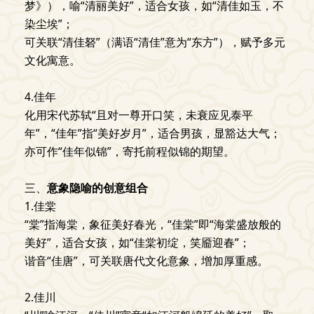
梦》），喻“清丽美好”，适合女孩，如“清佳如玉，不
染尘埃”；
可关联“清佳砮”（满语“清佳”意为“东方”），赋予多元
文化寓意。
4.佳年
化用宋代苏轼“且对一尊开口笑，未衰应见泰平
年”，“佳年”指“美好岁月”，适合男孩，显豁达大气；
亦可作“佳年似锦”，寄托前程似锦的期望。
三、
意象隐喻的创意组合
1.佳棠
“棠”指海棠，象征美好春光，“佳棠”即“海棠盛放般的
美好”，适合女孩，如“佳棠初绽，笑靥迎春”；
谐音“佳唐”，可关联唐代文化意象，增加厚重感。
2.佳川