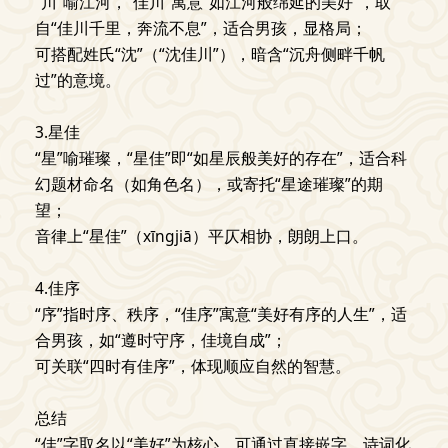
“川”喻江河，“佳川”寓意“如江河般绵延的美好”，取
自“佳川千里，奔流不息”，适合男孩，显格局；
可搭配姓氏“沈”（“沈佳川”），暗含“沉舟侧畔千帆
过”的意境。
3.星佳
“星”喻璀璨，“星佳”即“如星辰般美好的存在”，适合科
幻题材命名（如角色名），或寄托“星途璀璨”的期
望；
音律上“星佳”（xīngjiā）平仄相协，朗朗上口。
4.佳序
“序”指时序、秩序，“佳序”寓意“美好有序的人生”，适
合男孩，如“遵时守序，佳境自成”；
可关联“四时有佳序”，体现顺应自然的智慧。
总结
“佳”字取名以“美好”为核心，可通过直接嵌字、诗词化