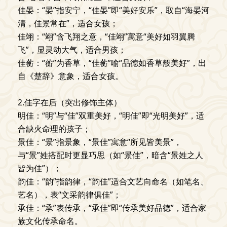
佳晏：“晏”指安宁，“佳晏”即“美好安乐”，取自“海晏河
清，佳景常在”，适合女孩；
佳翊：“翊”含飞翔之意，“佳翊”寓意“美好如羽翼腾
飞”，显灵动大气，适合男孩；
佳蘅：“蘅”为香草，“佳蘅”喻“品德如香草般美好”，出
自《楚辞》意象，适合女孩。
2.佳字在后（突出修饰主体）
明佳：“明”与“佳”双重美好，“明佳”即“光明美好”，适
合缺火命理的孩子；
景佳：“景”指景象，“景佳”寓意“所见皆美景”，
与“景”姓搭配时更显巧思（如“景佳”，暗含“景姓之人
皆为佳”）；
韵佳：“韵”指韵律，“韵佳”适合文艺向命名（如笔名、
艺名），表“文采韵律俱佳”；
承佳：“承”表传承，“承佳”即“传承美好品德”，适合家
族文化传承命名。