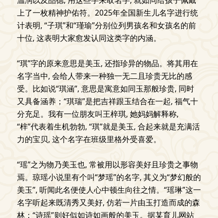
温润以及品德, 用这些字来取名字, 就如同给孩子佩戴
上了一枚精神护佑符。2025年全国新生儿名字进行统
计表明, “子琪”和“瑾瑜”分别位列男孩名和女孩名的前
十位, 这表明大家愈发认同这类字的内涵。
“琪”字的原来意思是美玉, 还指珍异的物品。将其用在
名字当中, 会给人带来一种独一无二且珍贵无比的感
受。比如说“琪涵”, 意思是寓意如同玉那般珍贵, 同时
又具备涵养；“琪瑞”是把吉祥跟玉结合在一起, 福气十
分充足。我有一位朋友叫王梓琪, 她妈妈解释称,
“梓”代表着生机勃勃, “琪”就是美玉, 合起来就是充满活
力的宝贝, 这个名字在班级里格外受喜爱。
“瑶”之为物乃美玉也, 常被用以形容美好且珍贵之事物
焉。琼瑶小说里有个叫“梦瑶”的名字, 其义为“梦幻般的
美玉”, 听闻此名便使人心中顿生向往之情。“瑶琳”这一
名字听起来既清秀又美好, 仿若一片由玉打造而成的森
林；“诗瑶”则好似如诗如画般的美玉。据某育儿网站