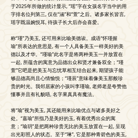
于2025年所做的统计显示, “瑶”字在女孩名字当中的用
字排名位列第三, 仅在“涵”和“萱”之后。诸多家长皆言,
瑶字既温婉悦耳, 待孩子长大后亦会喜爱。
称“瑾”乃美玉, 还可用来比喻美德诶。成语“怀瑾握
瑜”所表达的意思是, 有一个人具备美玉一样美好的美
德以及才华。“瑾瑜”此名字是将两种美玉一并放置在
一起, 所蕴含的寓意为品德出众和贤才兼备双全；“瑾
萱”它吧是把美玉与忘忧草相互结合起来, 期望孩子能
够品德高尚且心情愉悦；“瑾辰”意味着像美玉那般珍
贵的时光。我邻居家的小孩叫李瑾瑜, 老师老是夸赞他
懂事并且有礼貌唔, 名字果真具有魔法。
将“瑜”视为美玉, 其还能用来比喻优点与诸多美好之
处。“嘉瑜”所指乃是美好的玉, 有着优秀出众的寓
意；“瑜玥”是把两种珍贵无比的美玉放置在一起, 呈现
出光彩照人的状态。至于“琳”, 它是那种青碧色的美玉,