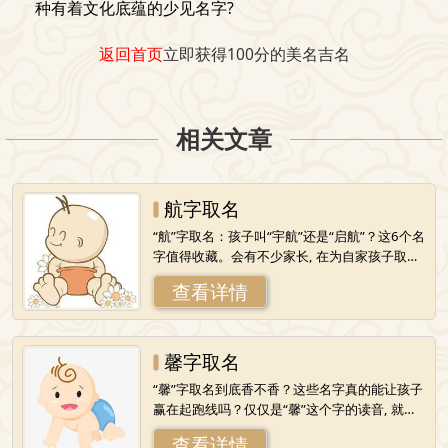
种有着文化底蕴的少见名字?
返回首页
立即获得100分的美名吉名
相关文章
航字取名
“航”字取名：孩子叫“宇航”还是“启航”？这6个名
字值得收藏。会有不少家长, 在为自家孩子取名
字的时候, 脑海里都会浮现出“航”这个字。此字
查看详情
所蕴含的意思是志向宏
馨字取名
“馨”字取名到底香不香？这些名字真的能让孩子
赢在起跑线吗？仅仅是“馨”这个字的读音, 就能
使人心头产生一种柔软的感觉。它原本的意思
查看详情