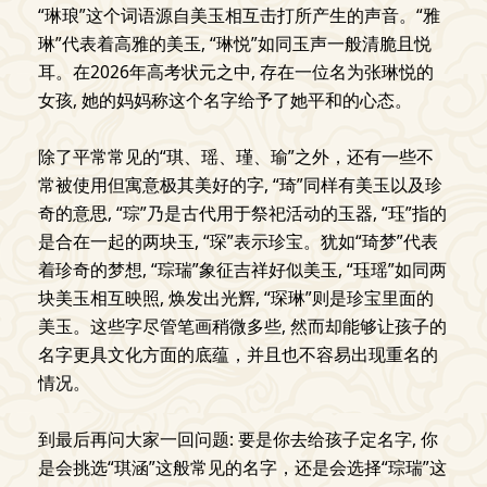
“琳琅”这个词语源自美玉相互击打所产生的声音。“雅
琳”代表着高雅的美玉, “琳悦”如同玉声一般清脆且悦
耳。在2026年高考状元之中, 存在一位名为张琳悦的
女孩, 她的妈妈称这个名字给予了她平和的心态。
除了平常常见的“琪、瑶、瑾、瑜”之外，还有一些不
常被使用但寓意极其美好的字, “琦”同样有美玉以及珍
奇的意思, “琮”乃是古代用于祭祀活动的玉器, “珏”指的
是合在一起的两块玉, “琛”表示珍宝。犹如“琦梦”代表
着珍奇的梦想, “琮瑞”象征吉祥好似美玉, “珏瑶”如同两
块美玉相互映照, 焕发出光辉, “琛琳”则是珍宝里面的
美玉。这些字尽管笔画稍微多些, 然而却能够让孩子的
名字更具文化方面的底蕴，并且也不容易出现重名的
情况。
到最后再问大家一回问题: 要是你去给孩子定名字, 你
是会挑选“琪涵”这般常见的名字，还是会选择“琮瑞”这