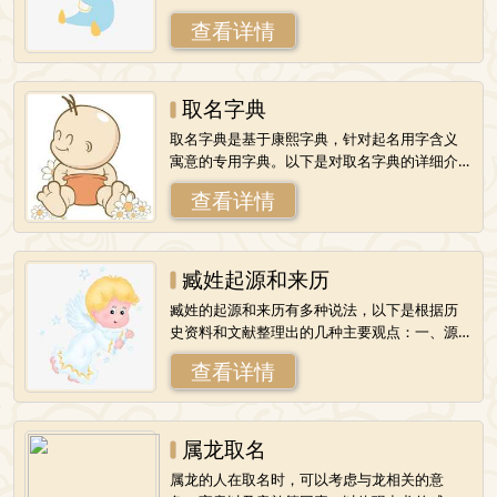
史名人：1.臧荼：秦末燕地将领，后被项羽封为
查看详情
燕国的诸侯王。他曾在秦二世三年（前2
取名字典
取名字典是基于康熙字典，针对起名用字含义
寓意的专用字典。以下是对取名字典的详细介
绍：一、收录内容取名字典通常收录了大量的
查看详情
汉字，并详细解释了每个字的含义、寓意以及
臧姓起源和来历
臧姓的起源和来历有多种说法，以下是根据历
史资料和文献整理出的几种主要观点：一、源
于姬姓1.鲁孝公之子彄的封地：春秋时期，鲁孝
查看详情
公的儿子彄被封在臧邑（今山东栖霞东北
属龙取名
属龙的人在取名时，可以考虑与龙相关的意