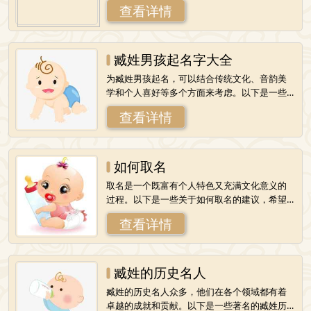
查看详情
为您的龙凤胎取名提供一些灵感：一、寓意协
臧姓男孩起名字大全
为臧姓男孩起名，可以结合传统文化、音韵美
学和个人喜好等多个方面来考虑。以下是一些
建议的臧姓男孩名字，供您参考和选择：1.臧明
查看详情
哲：源自《诗经大雅》“既明且哲，以保
如何取名
取名是一个既富有个人特色又充满文化意义的
过程。以下是一些关于如何取名的建议，希望
能为您提供一些灵感和帮助：一、明确取名目
查看详情
的在取名之前，首先要明确取名的目的。是为
臧姓的历史名人
臧姓的历史名人众多，他们在各个领域都有着
卓越的成就和贡献。以下是一些著名的臧姓历