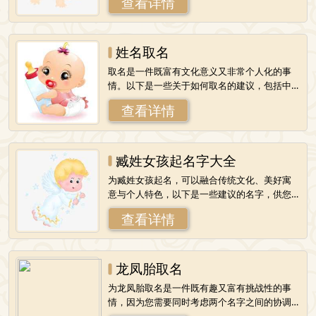
查看详情
彩，繁盛，精英之意。成：有能力、成功、
姓名取名
取名是一件既富有文化意义又非常个人化的事
情。以下是一些关于如何取名的建议，包括中
文名字和英文名字的取名思路：中文名字取名
查看详情
建议1.寓意美好：选择寓意吉祥、美好的字
臧姓女孩起名字大全
为臧姓女孩起名，可以融合传统文化、美好寓
意与个人特色，以下是一些建议的名字，供您
参考：1.臧慈柔慈：指仁爱、和善，用作人名意
查看详情
指和和美美、慈眉善目。柔：温柔、柔和
龙凤胎取名
为龙凤胎取名是一件既有趣又富有挑战性的事
情，因为您需要同时考虑两个名字之间的协调
性和各自的独特性。以下是一些建议，希望能