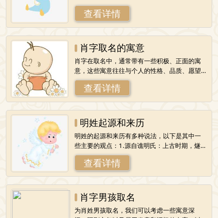
文：西晋时期的司徒，位列西晋八公之一，是
查看详情
明姓在政治领域的重要代表人物。2.明褒
肖字取名的寓意
肖字在取名中，通常带有一些积极、正面的寓
意，这些寓意往往与个人的性格、品质、愿望
或未来成就等方面相关联。以下是一些基于肖
查看详情
字取名的常见寓意：1.相似、相像：肖字的
明姓起源和来历
明姓的起源和来历有多种说法，以下是其中一
些主要的观点：1.源自谯明氏：上古时期，燧人
氏为部落首领时，他的部下有一个叫明由的大
查看详情
臣，是谯明氏的后裔，因为具有才能而很
肖字男孩取名
为肖姓男孩取名，我们可以考虑一些寓意深