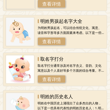
查看详情
被用来比喻人的品德美好、高尚。因此，以
明姓男孩起名字大全
为明姓男孩起名，可以结合传统文化、寓意、
读音和字形等多方面因素来考虑。以下是一些
建议的明姓男孩名字，供您参考和选择：1.明志
查看详情
远：寓意孩子未来志向远大，前程似锦。
取名字打分
取名字打分通常涉及对名字含义、音韵、文化
寓意以及个人喜好等多个方面的综合考量。不
同的评分系统或方法可能会有不同的标准和侧
查看详情
重点。以下是一种可能的取名字打分方法，供
明姓的历史名人
明姓在中国历史上涌现出了众多杰出的人物，
以下是一些具有代表性的明姓历史名人：1.明