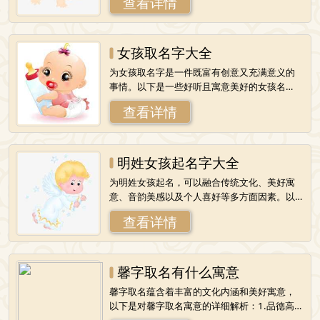
查看详情
富和幸福，期望宝宝将来拥有好运气和成
女孩取名字大全
为女孩取名字是一件既富有创意又充满意义的
事情。以下是一些好听且寓意美好的女孩名
字，供您参考：一、爆款名字近年来，一些寓
查看详情
意优美且易于记忆和发音的女孩名字成为了爆
款
明姓女孩起名字大全
为明姓女孩起名，可以融合传统文化、美好寓
意、音韵美感以及个人喜好等多方面因素。以
下是一些建议的明姓女孩名字，供您参考和选
查看详情
择：1.明蕾汐：“蕾”字寓意蓓蕾、花蕾，
馨字取名有什么寓意
馨字取名蕴含着丰富的文化内涵和美好寓意，
以下是对馨字取名寓意的详细解析：1.品德高
尚：馨字释义为散布很远的香气，这种香气常